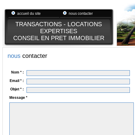
accueil du site
nous contacter
TRANSACTIONS - LOCATIONS
EXPERTISES
CONSEIL EN PRET IMMOBILIER
nous
contacter
Nom * :
Email * :
Objet * :
Message *