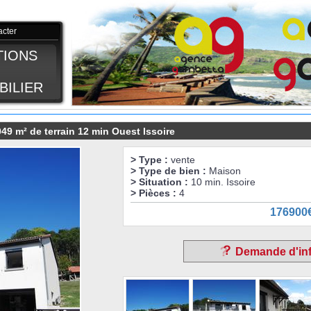
acter
TIONS
BILIER
49 m² de terrain 12 min Ouest Issoire
> Type :
vente
> Type de bien :
Maison
> Situation :
10 min. Issoire
> Pièces :
4
176900
Demande d'inf