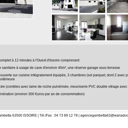
 complet à 12 minutes à l'Ouest d'Issoire comprenant:
e sanitaire à usage de cave d'environ 40m², une réserve garage sous terrasse
ouverte sur cuisine intégralement équipée, 3 chambres (sol parquet, dont 2 avec p
extérieure
rcée (combles avec laine de roche pulvérisée, meuniserie PVC double vitrage avec v
énération (environ 300 €uros par an de consommation)
ambetta 63500 ISSOIRE | Tél./Fax : 04 73 89 12 78 | agencegambetta63@wanadoo.