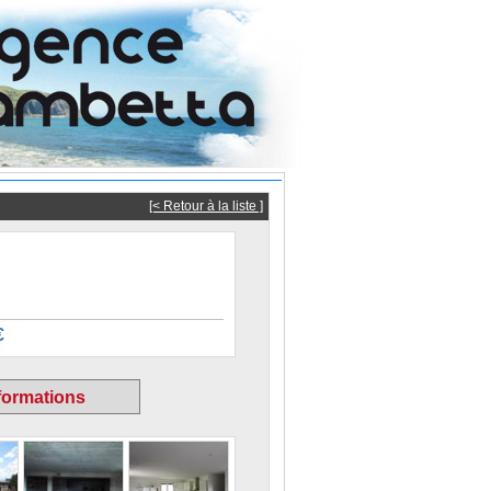
[< Retour à la liste ]
€
ormations