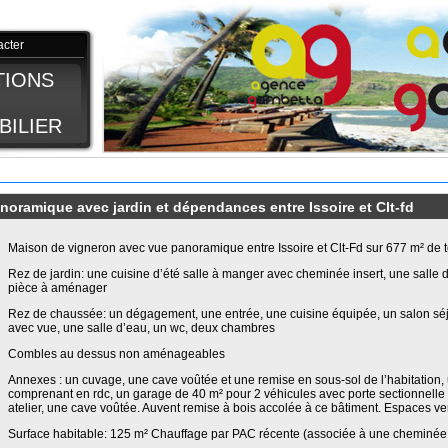
acter
TIONS
BILIER
ramique avec jardin et dépendances entre Issoire et Clt-fd
Maison de vigneron avec vue panoramique entre Issoire et Clt-Fd sur 677 m² de
Rez de jardin: une cuisine d’été salle à manger avec cheminée insert, une salle
pièce à aménager
Rez de chaussée: un dégagement, une entrée, une cuisine équipée, un salon séjo
avec vue, une salle d’eau, un wc, deux chambres
Combles au dessus non aménageables
Annexes : un cuvage, une cave voûtée et une remise en sous-sol de l’habitation,
comprenant en rdc, un garage de 40 m² pour 2 véhicules avec porte sectionnelle 
atelier, une cave voûtée. Auvent remise à bois accolée à ce bâtiment. Espaces ver
Surface habitable: 125 m² Chauffage par PAC récente (associée à une cheminée 