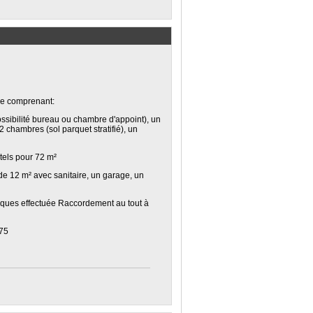
ine comprenant:
ssibilité bureau ou chambre d'appoint), un
chambres (sol parquet stratifié), un
tels pour 72 m²
e 12 m² avec sanitaire, un garage, un
iques effectuée Raccordement au tout à
A75