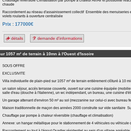
Chauffage réversible Climatisation par pompe à chaleur Air/Air et possibilité réac
chaude
Raccordement au réseau d'assainissement collectif Ensemble des menuiseries
volets roulants à ouverture centralisée
Prix : 177000€
détails
demande d'informations
r 1057 m² de terrain à 10mn à l'Ouest d'Issoire
SOUS OFFRE
EXCLUSIVITE
Villa individuelle de plain-pied sur 1057 m² de terrain entièrement clôturé à 10 m
un salon séjour, accés terrasse couverte, ouvert sur une cuisine équipée (mobili
salle d'eau (douche à l'italienne), un wc indépendant, un bureau, une cuisine d'
Un garage attenant d'environ 50 m² au sol (mezzanine sur celui-ci avec bureau f
Maison traditionnelle de maçon des années 2000 construite sur vide sanitaire Su
Chauffage par pompe à chaleur réversible (chauffage et climatisation)
Annexe: un hangar métallique pour le stationnement de 4 véhicules ou véhicule 
Raccordement au tout à l'égout Quartier résidentiel au sein d'un village agréable