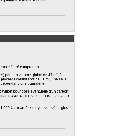
rrain clôturé comprenant:
er) pour un volume global de 47 m², 3
lacards coulissants de 11 m², une salle
 indépendant, une buanderie
pavillon pour pose éventuelle d'un carport
nants avec climatisation dans la pièce de
t 1 990 € par an Prix moyens des énergies