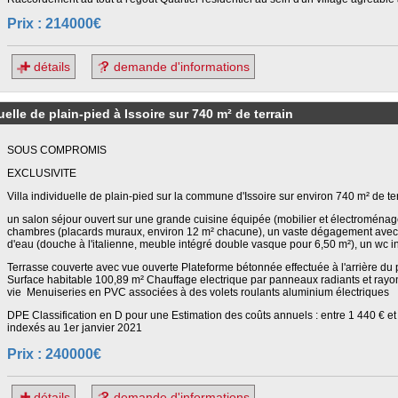
Prix : 214000€
détails
demande d'informations
le de plain-pied à Issoire sur 740 m² de terrain
SOUS COMPROMIS
EXCLUSIVITE
Villa individuelle de plain-pied sur la commune d'Issoire sur environ 740 m² de te
un salon séjour ouvert sur une grande cuisine équipée (mobilier et électroménag
chambres (placards muraux, environ 12 m² chacune), un vaste dégagement avec p
d'eau (douche à l'italienne, meuble intégré double vasque pour 6,50 m²), un wc
Terrasse couverte avec vue ouverte Plateforme bétonnée effectuée à l'arrière du 
Surface habitable 100,89 m² Chauffage electrique par panneaux radiants et rayon
vie Menuiseries en PVC associées à des volets roulants aluminium électriques
DPE Classification en D pour une Estimation des coûts annuels : entre 1 440 € e
indexés au 1er janvier 2021
Prix : 240000€
détails
demande d'informations