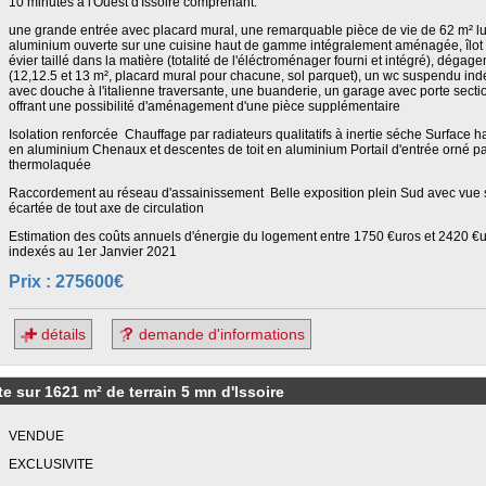
10 minutes à l'Ouest d'Issoire comprenant:
une grande entrée avec placard mural, une remarquable pièce de vie de 62 m² lu
aluminium ouverte sur une cuisine haut de gamme intégralement aménagée, îlot ce
évier taillé dans la matière (totalité de l'éléctroménager fourni et intégré), dég
(12,12.5 et 13 m², placard mural pour chacune, sol parquet), un wc suspendu ind
avec douche à l'italienne traversante, une buanderie, un garage avec porte secti
offrant une possibilité d'aménagement d'une pièce supplémentaire
Isolation renforcée Chauffage par radiateurs qualitatifs à inertie séche Surface h
en aluminium Chenaux et descentes de toit en aluminium Portail d'entrée orné p
thermolaquée
Raccordement au réseau d'assainissement Belle exposition plein Sud avec vue sur
écartée de tout axe de circulation
Estimation des coûts annuels d'énergie du logement entre 1750 €uros et 2420 €
indexés au 1er Janvier 2021
Prix : 275600€
détails
demande d'informations
e sur 1621 m² de terrain 5 mn d'Issoire
VENDUE
EXCLUSIVITE