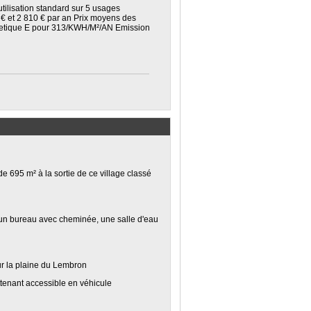
tilisation standard sur 5 usages
0 € et 2 810 € par an Prix moyens des
getique E pour 313/KWH/M²/AN Emission
e 695 m² à la sortie de ce village classé
, un bureau avec cheminée, une salle d'eau
ur la plaine du Lembron
ttenant accessible en véhicule