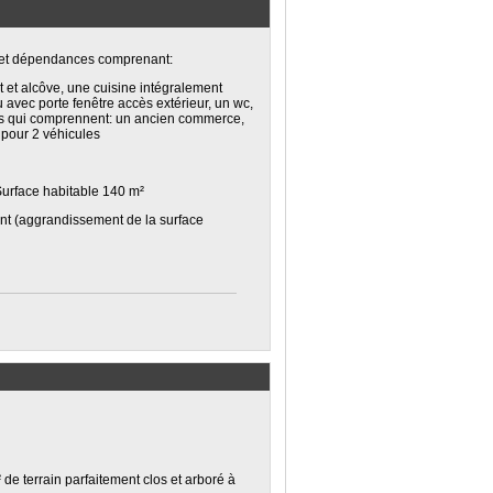
e et dépendances comprenant:
 et alcôve, une cuisine intégralement
 avec porte fenêtre accès extérieur, un wc,
s qui comprennent: un ancien commerce,
 pour 2 véhicules
Surface habitable 140 m²
nt (aggrandissement de la surface
de terrain parfaitement clos et arboré à