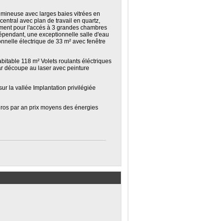
mineuse avec larges baies vitrées en
ntral avec plan de travail en quartz,
agement pour l'accés à 3 grandes chambres
épendant, une exceptionnelle salle d'eau
onnelle électrique de 33 m² avec fenêtre
abitable 118 m² Volets roulants éléctriques
ar découpe au laser avec peinture
 la vallée Implantation privilégiée
uros par an prix moyens des énergies