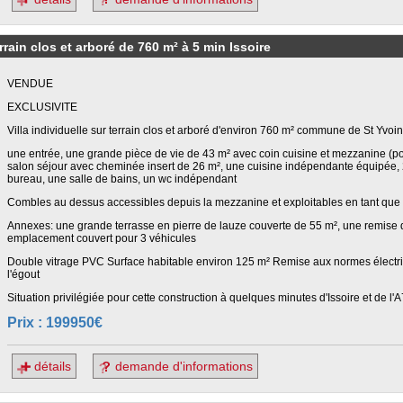
rain clos et arboré de 760 m² à 5 min Issoire
VENDUE
EXCLUSIVITE
Villa individuelle sur terrain clos et arboré d'environ 760 m² commune de St Yvo
une entrée, une grande pièce de vie de 43 m² avec coin cuisine et mezzanine (po
salon séjour avec cheminée insert de 26 m², une cuisine indépendante équipée, 2 
bureau, une salle de bains, un wc indépendant
Combles au dessus accessibles depuis la mezzanine et exploitables en tant que 
Annexes: une grande terrasse en pierre de lauze couverte de 55 m², une remise d
emplacement couvert pour 3 véhicules
Double vitrage PVC Surface habitable environ 125 m² Remise aux normes électr
l'égout
Situation privilégiée pour cette construction à quelques minutes d'Issoire et de l'
Prix : 199950€
détails
demande d'informations