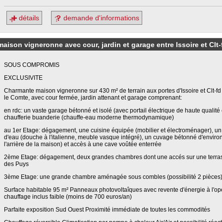
détails
demande d'informations
n vigneronne avec cour, jardin et garage entre Issoire et Clt-
SOUS COMPROMIS
EXCLUSIVITE
Charmante maison vigneronne sur 430 m² de terrain aux portes d'Issoire et Clt-fd
le Comte, avec cour fermée, jardin attenant et garage comprenant:
en rdc: un vaste garage bétonné et isolé (avec portail électrique de haute qualité
chaufferie buanderie (chauffe-eau moderne thermodynamique)
au 1er Etage: dégagement, une cuisine équipée (mobilier et électroménager), un 
d'eau (douche à l'italienne, meuble vasque intégré), un cuvage bétonné d'envir
l'arrière de la maison) et accès à une cave voûtée enterrée
2ème Etage: dégagement, deux grandes chambres dont une accés sur une terra
des Puys
3ème Etage: une grande chambre aménagée sous combles (possibilité 2 pièces
Surface habitable 95 m² Panneaux photovoltaîques avec revente d'énergie à l'
chauffage inclus faible (moins de 700 euros/an)
Parfaite exposition Sud Ouest Proximité immédiate de toutes les commodités