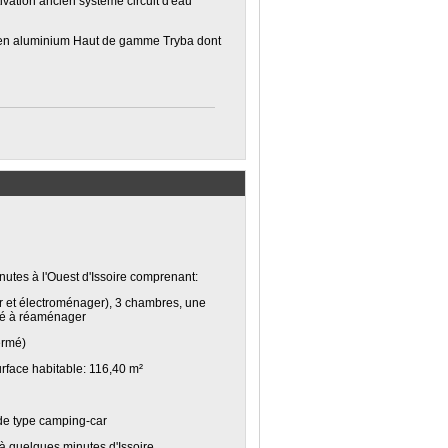
tivation ancien système circuit d'eau
 en aluminium Haut de gamme Tryba dont
inutes à l'Ouest d'Issoire comprenant:
er et électroménager), 3 chambres, une
été à réaménager
ermé)
rface habitable: 116,40 m²
de type camping-car
 à quelques minutes d'Issoire