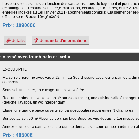
Les coûts sont estimés en fonction des caractéristiques du logement et pour une u
(chauffage, eau chaude sanitaire,climatisation, éclairage, auxiliaires) entre 2 03
énergies indexés au 1er janvier 2021 (abonnements compris) Classement éner
effet de serre B pour 10/kg/m3/AN
Prix : 199000€
détails
demande d'informations
classé avec four à pain et jardin
EXCLUSIVITE
Maison vigneronne avec vue à 12 min au Sud d'Issoire avec four à pain et jardin d
comprenant:
Sous-sol: un atelier, un cuvage, une cave voûtée
Rdc: une entrée, un vaste salon séjour (sol tomette), une cuisine salle à manger
(douche, lavabo), un wc indépendant
Etage: une grande pièce ouverte sol parquet poutres apparentes, 3 chambres
Surface au sol: 90 m² Absence de chauffage Superbe vue depuis le 1er niveau s
Annexes: un four à pain face à la propriété donnant sur cour fermée, jardin non a
Prix : 49500€