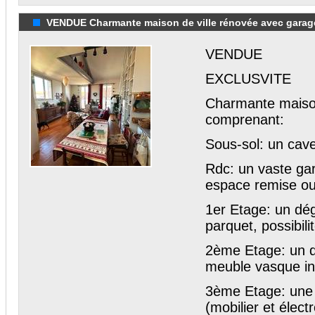
VENDUE Charmante maison de ville rénovée avec garage
VENDUE
EXCLUSVITE
Charmante maison
comprenant:
Sous-sol: un cave
Rdc: un vaste gar
espace remise ou a
1er Etage: un dé
parquet, possibil
2ème Etage: un d
meuble vasque in
3ème Etage: une 
(mobilier et élec