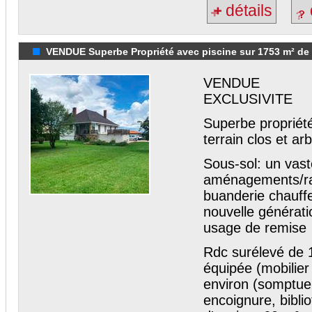
détails
VENDUE Superbe Propriété avec piscine sur 1753 m² de t
VENDUE
EXCLUSIVITE
Superbe propriété
terrain clos et a
Sous-sol: un vast
aménagements/ran
buanderie chauffe
nouvelle générati
usage de remise
Rdc surélevé de 
équipée (mobilier
environ (somptue
encoignure, bibli