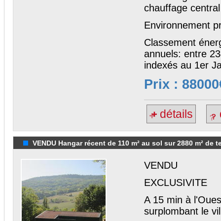
chauffage central
Environnement pri
Classement énerg
annuels: entre 2
indexés au 1er J
Prix : 88000
détails
VENDU Hangar récent de 110 m² au sol sur 2880 m² de te
VENDU
EXCLUSIVITE
A 15 min à l'Oues
surplombant le v