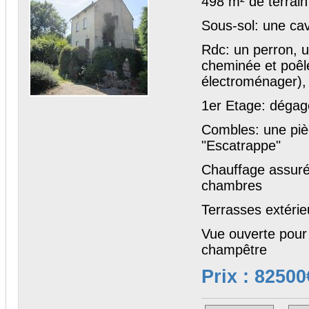
498 m² de terrai
Sous-sol: une ca
Rdc: un perron, u
cheminée et poêle
électroménager), 
1er Etage: dégag
Combles: une piè
"Escatrappe"
Chauffage assuré 
chambres
Terrasses extérie
Vue ouverte pour 
champêtre
Prix : 82500