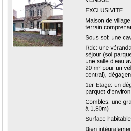
VENDUE
EXCLUSIVITE
Maison de villag
terrain comprena
Sous-sol: une ca
Rdc: une véranda
séjour (sol parqu
une salle d'eau a
20 m² pour un véh
central), dégage
1er Etage: un dé
parquet d'environ
Combles: une gra
à 1,80m)
Surface habitabl
Bien intégralemen