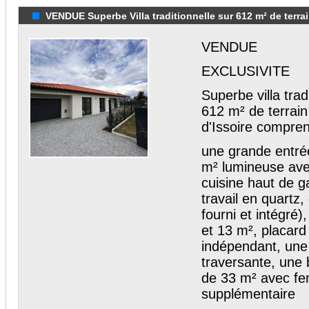
VENDUE Superbe Villa traditionnelle sur 612 m² de terrai
VENDUE
EXCLUSIVITE
Superbe villa tra
612 m² de terrain
d'Issoire compren
une grande entré
m² lumineuse ave
cuisine haut de 
travail en quartz,
fourni et intégré
et 13 m², placar
indépendant, une 
traversante, une 
de 33 m² avec fen
supplémentaire