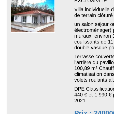
EXCLUSIVITE
Villa individuell
de terrain clôtur
un salon séjour o
électroménager) 
muraux, environ 
coulissants de 11
double vasque po
Terrasse couvert
l'arrière du pavil
100,89 m² Chauff
climatisation dan
volets roulants a
DPE Classificatio
440 € et 1 990 € 
2021
Prix : 24000