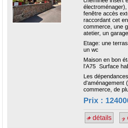
cheminée insert e
électroménager), 
fenêtre accès ex
raccordant cet e
commerce, une gr
atetier, un garag
Etage: une terra
un wc
Maison en bon éta
l'A75 Surface ha
Les dépendances a
d'aménagement (a
commerce, de plu
Prix : 12400
détails