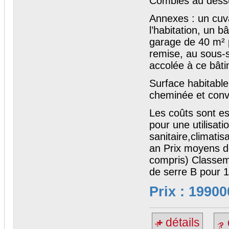
Combles au dess
Annexes : un cuv
l’habitation, un 
garage de 40 m² p
remise, au sous-s
accolée à ce bâti
Surface habitabl
cheminée et conv
Les coûts sont es
pour une utilisat
sanitaire,climatis
an Prix moyens d
compris) Classem
de serre B pour 
Prix : 19900
détails