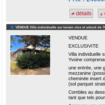
détails
VENDUE Villa individuelle sur terrain clos et arboré de 7
VENDUE
EXCLUSIVITE
Villa individuell
Yvoine comprena
une entrée, une g
mezzanine (possib
cheminée insert 
(sol parquet stra
Combles au dessu
tant que tels pou