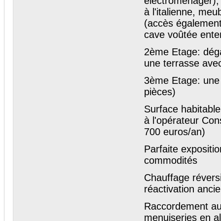
électroménager), 
à l'italienne, me
(accès également 
cave voûtée ente
2ème Etage: dég
une terrasse ave
3ème Etage: une 
pièces)
Surface habitabl
à l'opérateur Con
700 euros/an)
Parfaite expositi
commodités
Chauffage réversib
réactivation anci
Raccordement au 
menuiseries en a