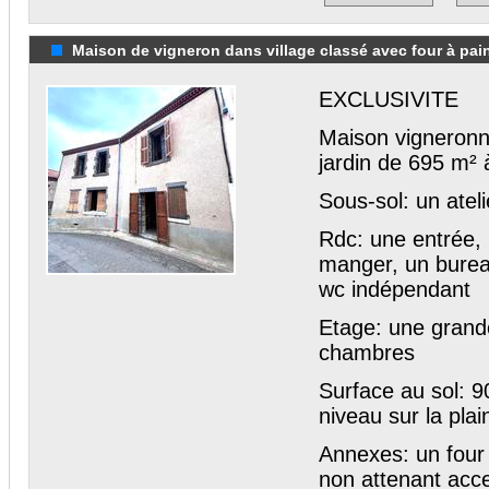
Maison de vigneron dans village classé avec four à pain
EXCLUSIVITE
Maison vigneronne
jardin de 695 m² 
Sous-sol: un atel
Rdc: une entrée, 
manger, un burea
wc indépendant
Etage: une grand
chambres
Surface au sol: 
niveau sur la pla
Annexes: un four 
non attenant acce