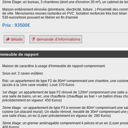
2ème Etage: un bureau, 3 chambres (dont une d'environ 30 m²), un cabinet de toil
Maison entièrement rénovée (plomberie, électricité, toiture...) Proximité des com
de ville Menuiseries neuves isolantes en PVC Isolation renforcée trés bon bila
530 euros/mois pouvant se libérer en fin d'année
Prix : 93500€
détails
demande d'informations
immeuble de rapport
Maison de caractère à usage d'immeuble de rapport comprennant:
Sous-sol: 2 caves voûtées
Rdc: un appartement de type F2 de 80m² comprennant une chambre, une cuisine
(accés à la 1ère cave voutée) Loué 370 €uros
1er étage: un appartement de type F2 rénové de 120m² comprennant une salle a
une salle de bains, un wc, une chaufferie (chauffage au fuel + un ballon d'eau c
précédemment en vigueur: 450 €uros)
2ème étage : un appartement de type F3 à renover de 80m² comprennant une sa
cuisine (un placard mural). Un studio rénové, meublé de 30m² comprennant une 
une salle d'eau, un wc (Loyer précdemment en vigueur de 280 €uros)
3ème étage: un grenier aménagable comprennant 4 pièces et un wc (Loyer possi
400 €uros)