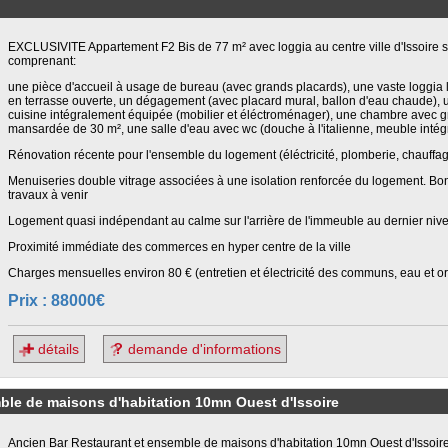
EXCLUSIVITE Appartement F2 Bis de 77 m² avec loggia au centre ville d'Issoire si
comprenant:
une pièce d'accueil à usage de bureau (avec grands placards), une vaste loggi
en terrasse ouverte, un dégagement (avec placard mural, ballon d'eau chaude), u
cuisine intégralement équipée (mobilier et éléctroménager), une chambre avec g
mansardée de 30 m², une salle d'eau avec wc (douche à l'italienne, meuble intégr
Rénovation récente pour l'ensemble du logement (éléctricité, plomberie, chauffag
Menuiseries double vitrage associées à une isolation renforcée du logement. Bon 
travaux à venir
Logement quasi indépendant au calme sur l'arrière de l'immeuble au dernier niv
Proximité immédiate des commerces en hyper centre de la ville
Charges mensuelles environ 80 € (entretien et électricité des communs, eau et 
Prix : 88000€
détails
demande d'informations
ble de maisons d'habitation 10mn Ouest d'Issoire
Ancien Bar Restaurant et ensemble de maisons d'habitation 10mn Ouest d'Issoir