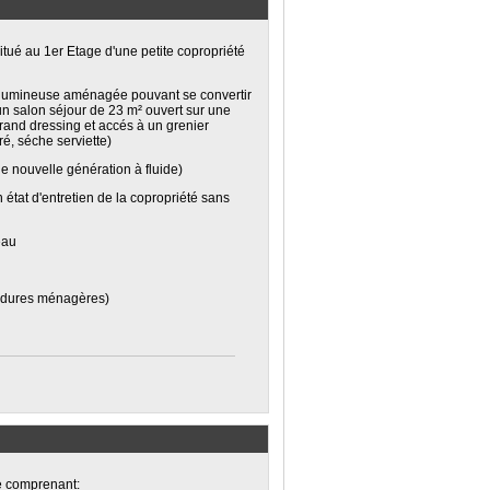
tué au 1er Etage d'une petite copropriété
a lumineuse aménagée pouvant se convertir
n salon séjour de 23 m² ouvert sur une
rand dressing et accés à un grenier
é, séche serviette)
e nouvelle génération à fluide)
état d'entretien de la copropriété sans
eau
ordures ménagères)
e comprenant: