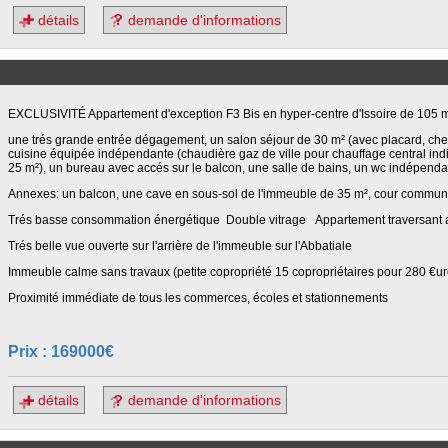
détails
demande d'informations
EXCLUSIVITÉ Appartement d'exception F3 Bis en hyper-centre d'Issoire de 105
une trés grande entrée dégagement, un salon séjour de 30 m² (avec placard, ch
cuisine équipée indépendante (chaudière gaz de ville pour chauffage central ind
25 m²), un bureau avec accés sur le balcon, une salle de bains, un wc indépenda
Annexes: un balcon, une cave en sous-sol de l'immeuble de 35 m², cour commu
Trés basse consommation énergétique Double vitrage Appartement traversant a
Trés belle vue ouverte sur l'arrière de l'immeuble sur l'Abbatiale
Immeuble calme sans travaux (petite copropriété 15 copropriétaires pour 280 €ur
Proximité immédiate de tous les commerces, écoles et stationnements
Prix : 169000€
détails
demande d'informations