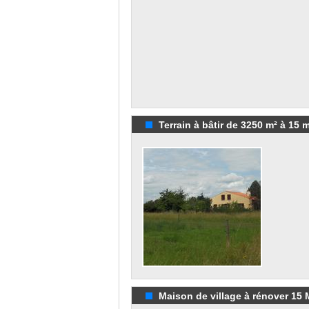
Terrain à bâtir de 3250 m² à 15 
Maison de village à rénover 15 M