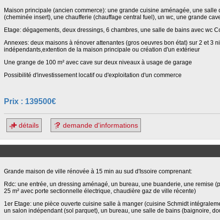
Maison principale (ancien commerce): une grande cuisine aménagée, une salle 
(cheminée insert), une chaufferie (chauffage central fuel), un wc, une grande cav
Etage: dégagements, deux dressings, 6 chambres, une salle de bains avec wc
Annexes: deux maisons à rénover attenantes (gros oeuvres bon état) sur 2 et 3 n
indépendants,extention de la maison principale ou création d'un extérieur
Une grange de 100 m² avec cave sur deux niveaux à usage de garage
Possibilité d'investissement locatif ou d'exploitation d'un commerce
Prix : 139500€
détails
demande d'informations
Grande maison de ville rénovée à 15 min au sud d'Issoire comprenant:
Rdc: une entrée, un dressing aménagé, un bureau, une buanderie, une remise (pos
25 m² avec porte sectionnelle électrique, chaudière gaz de ville récente)
1er Etage: une pièce ouverte cuisine salle à manger (cuisine Schmidt intégralem
un salon indépendant (sol parquet), un bureau, une salle de bains (baignoire, d