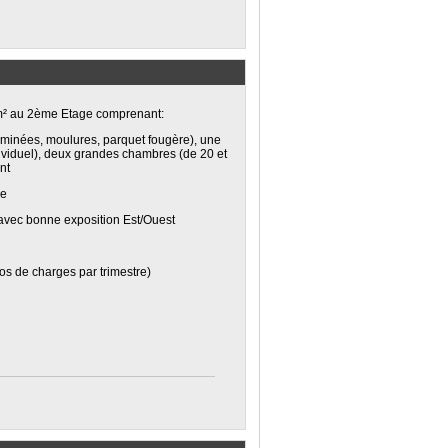
 m² au 2ème Etage comprenant:
eminées, moulures, parquet fougère), une
ividuel), deux grandes chambres (de 20 et
nt
ne
vec bonne exposition Est/Ouest
os de charges par trimestre)