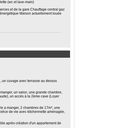
ette (wc et lave-main)
merces et de la gare Chauffage central gaz
n énergétique Maison actuellement louée
, un cuvage avec terrasse au dessus
 manger, un salon, une grande chambre,
haude), un accés à la 2ème cave (Loyer
lle a manger, 2 chambres de 17m², une
pièce de vie avec kitchennette aménagée,
ble après création d'un appartement de