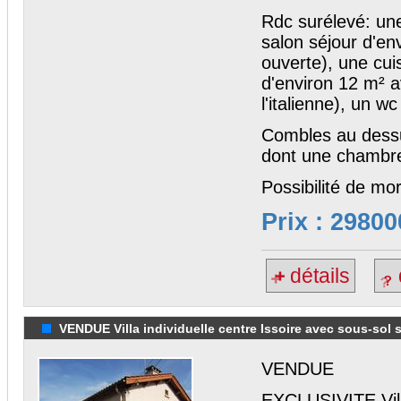
Rdc surélevé: un
salon séjour d'e
ouverte), une cu
d'environ 12 m² a
l'italienne), un wc
Combles au dessu
dont une chamb
Possibilité de mor
Prix : 29800
détails
VENDUE Villa individuelle centre Issoire avec sous-sol s
VENDUE
EXCLUSIVITE Villa