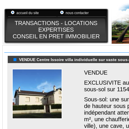
accueil du site
nous contacter
TRANSACTIONS - LOCATIONS
EXPERTISES
CONSEIL EN PRET IMMOBILIER
VENDUE Centre Issoire villa individuelle sur vaste sous-s
VENDUE
EXCLUSIVITE au ce
sous-sol sur 1154
Sous-sol: une su
de hauteur sous p
indépendant atte
m², une chaufferi
ville), une cave, 