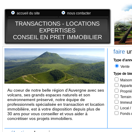
accueil du site
nous contacter
TRANSACTIONS - LOCATIONS
EXPERTISES
CONSEIL EN PRET IMMOBILIER
faire
un
Type d'an
Vente
Type de bi
Maison
Appart
Au coeur de notre belle région d’Auvergne avec ses
Proprié
volcans, ses grands espaces naturels et son
Terrain
environnement préservé, notre équipe de
Immeub
professionnels spécialisée en transaction et location
Local /
immobilière, est à votre disposition depuis plus de
30 ans pour vous conseiller et vous aider à
Fonds 
concrétiser vos projets immobiliers.